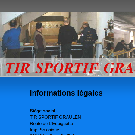
TIR SPORTIF GR
Informations légales
Siège social
TIR SPORTIF GRAULEN
Route de L'Espiguette
Imp. Salonique