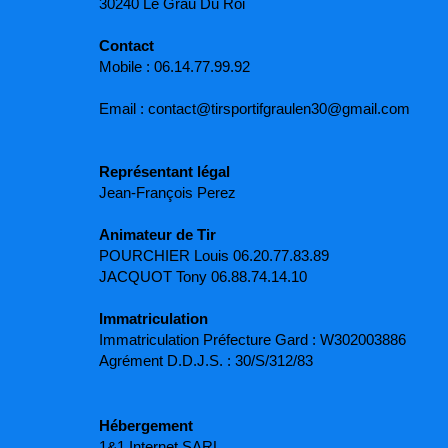
30240 Le Grau Du Roi
Contact
Mobile : 06.14.77.99.92
Email : contact@tirsportifgraulen30@gmail.com
Représentant légal
Jean-François Perez
Animateur de Tir
POURCHIER Louis 06.20.77.83.89
JACQUOT Tony 06.88.74.14.10
Immatriculation
Immatriculation Préfecture Gard : W302003886
Agrément D.D.J.S. : 30/S/312/83
Hébergement
1&1 Internet SARL